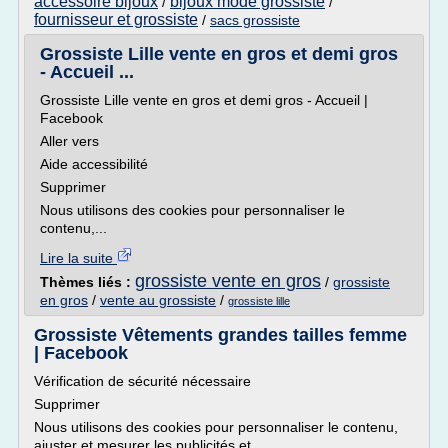
accessoire bijoux
bijoux mode grossiste
/
/
fournisseur et grossiste
/
sacs grossiste
Grossiste Lille vente en gros et demi gros
- Accueil ...
Grossiste Lille vente en gros et demi gros - Accueil |
Facebook
Aller vers
Aide accessibilité
Supprimer
Nous utilisons des cookies pour personnaliser le
contenu,...
Lire la suite
grossiste vente en gros
Thèmes liés :
/
grossiste
en gros
/
vente au grossiste
/
grossiste lille
Grossiste Vêtements grandes tailles femme
| Facebook
Vérification de sécurité nécessaire
Supprimer
Nous utilisons des cookies pour personnaliser le contenu,
ajuster et mesurer les publicités et...