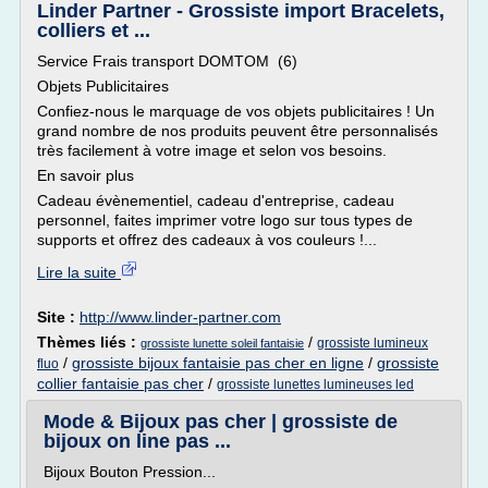
Linder Partner - Grossiste import Bracelets,
colliers et ...
Service Frais transport DOMTOM (6)
Objets Publicitaires
Confiez-nous le marquage de vos objets publicitaires ! Un
grand nombre de nos produits peuvent être personnalisés
très facilement à votre image et selon vos besoins.
En savoir plus
Cadeau évènementiel, cadeau d'entreprise, cadeau
personnel, faites imprimer votre logo sur tous types de
supports et offrez des cadeaux à vos couleurs !...
Lire la suite
Site :
http://www.linder-partner.com
Thèmes liés :
/
grossiste lumineux
grossiste lunette soleil fantaisie
/
grossiste bijoux fantaisie pas cher en ligne
/
grossiste
fluo
collier fantaisie pas cher
/
grossiste lunettes lumineuses led
Mode & Bijoux pas cher | grossiste de
bijoux on line pas ...
Bijoux Bouton Pression...