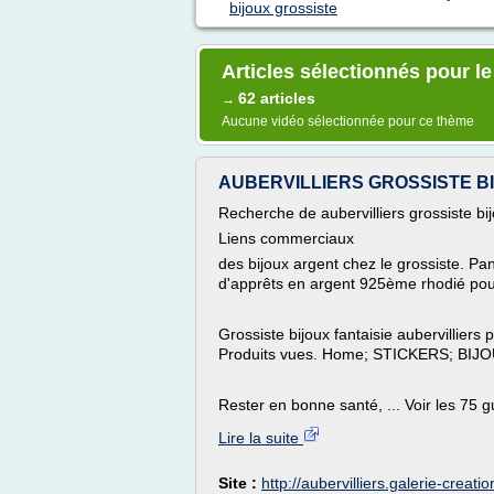
bijoux grossiste
Articles sélectionnés pour l
62 articles
→
Aucune vidéo sélectionnée pour ce thème
AUBERVILLIERS GROSSISTE BIJ
Recherche de aubervilliers grossiste bi
Liens commerciaux
des bijoux argent chez le grossiste. Pani
d'apprêts en argent 925ème rhodié pour 
Grossiste bijoux fantaisie aubervilliers 
Produits vues. Home; STICKERS; BI
Rester en bonne santé, ... Voir les 75 g
Lire la suite
Site :
http://aubervilliers.galerie-creati