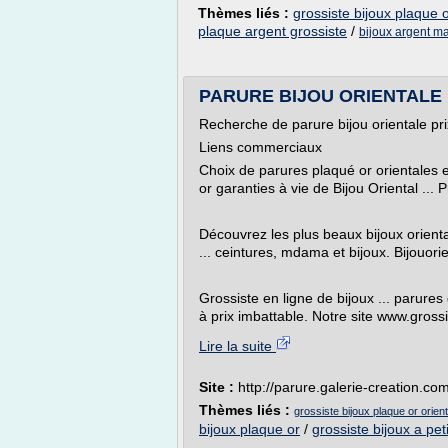
Thèmes liés :
grossiste bijoux plaque o
plaque argent grossiste
/
bijoux argent ma
PARURE BIJOU ORIENTALE P
Recherche de parure bijou orientale pri
Liens commerciaux
Choix de parures plaqué or orientales et
or garanties à vie de Bijou Oriental ... 
Découvrez les plus beaux bijoux orient
... ceintures, mdama et bijoux. Bijouorient
Grossiste en ligne de bijoux ... parures 
à prix imbattable. Notre site www.grossis
Lire la suite
Site :
http://parure.galerie-creation.co
Thèmes liés :
grossiste bijoux plaque or orient
bijoux plaque or
/
grossiste bijoux a peti