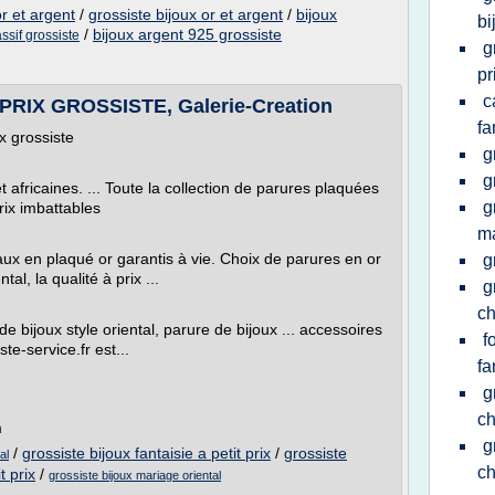
r et argent
/
grossiste bijoux or et argent
/
bijoux
bi
/
bijoux argent 925 grossiste
ssif grossiste
g
pr
c
RIX GROSSISTE, Galerie-Creation
fa
x grossiste
g
g
 africaines. ... Toute la collection de parures plaquées
g
Prix imbattables
m
aux en plaqué or garantis à vie. Choix de parures en or
g
al, la qualité à prix ...
g
ch
de bijoux style oriental, parure de bijoux ... accessoires
f
te-service.fr est...
fa
g
ch
m
g
/
grossiste bijoux fantaisie a petit prix
/
grossiste
al
ch
t prix
/
grossiste bijoux mariage oriental