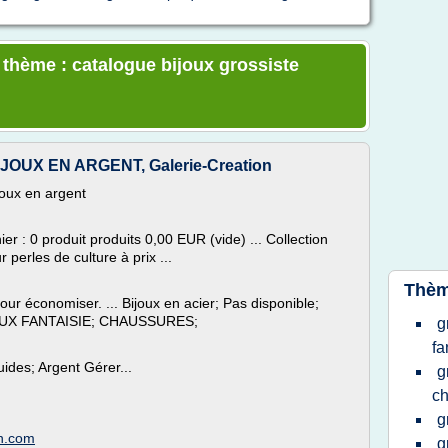
e thème : catalogue bijoux grossiste
OUX EN ARGENT, Galerie-Creation
joux en argent
er : 0 produit produits 0,00 EUR (vide) ... Collection
perles de culture à prix ...
Thèm
pour économiser. ... Bijoux en acier; Pas disponible;
JOUX FANTAISIE; CHAUSSURES;
g
fa
uides; Argent Gérer...
g
ch
g
on.com
g