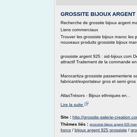
GROSSITE BIJOUX ARGENT M
Recherche de grossite bijoux argent m
Liens commerciaux
Trouver les grossiste bijoux maroc les p
nouveaux produits grossiste bijoux mar
grossiste argent 925 : sid-bijoux.com D
attractif Traitement de la commande en
Marocartiza grossiste passementerie sa
fabricant/exportateur gros et semi gros
AtlasTrésors - Bijoux ethniques en...
Lire la suite
Site :
http://grossite.galerie-creation.c
Thèmes liés :
grossiste bijoux argent 925 mar
/
bijoux argent 925 grossiste
/
gro
france