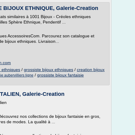
BIJOUX ETHNIQUE, Galerie-Creation
tats similaires à 1001 Bijoux - Créoles ethniques
illes Sphère Ethnique, Pendentif ...
iques AccessoiresCom. Parcourez son catalogue et
bijoux ethniques. Livraison...
on.com
e ethniques
/
grossiste bijoux ethniques
/
creation bijoux
/
grossiste bijoux fantaisie
ie aubervilliers ligne
ALIEN, Galerie-Creation
lien
Découvrez nos collections de bijoux fantaisie en gros,
res de modes. La qualité à ...