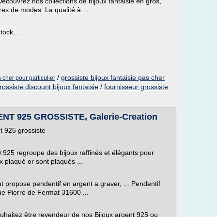
Découvrez nos collections de bijoux fantaisie en gros,
res de modes. La qualité à ...
tock...
/
grossiste bijoux fantaisie pas cher
s cher pour particulier
rossiste discount bijoux fantaisie
/
fournisseur grossiste
 925 GROSSISTE, Galerie-Creation
 925 grossiste
 0.925 regroupe des bijoux raffinés et élégants pour
x plaqué or sont plaqués ...
ant propose pendentif en argent a graver, ... Pendentif
ue Pierre de Fermat 31600 ...
souhaitez être revendeur de nos Bijoux argent 925 ou