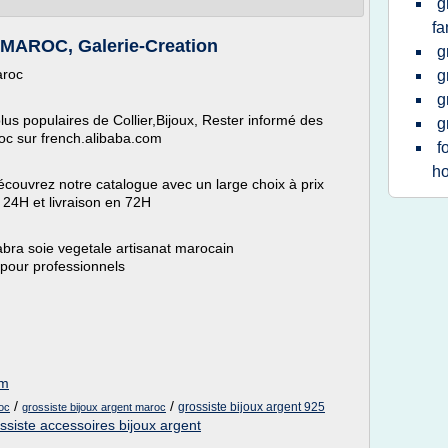
g
fa
AROC, Galerie-Creation
g
aroc
g
g
lus populaires de Collier,Bijoux, Rester informé des
g
oc sur french.alibaba.com
f
h
écouvrez notre catalogue avec un large choix à prix
 24H et livraison en 72H
bra soie vegetale artisanat marocain
 pour professionnels
om
/
/
grossiste bijoux argent 925
oc
grossiste bijoux argent maroc
ssiste accessoires bijoux argent