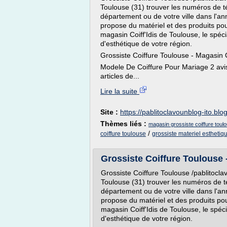
Toulouse (31) trouver les numéros de t
département ou de votre ville dans l'a
propose du matériel et des produits pour
magasin Coiff'Idis de Toulouse, le spécia
d'esthétique de votre région.
Grossiste Coiffure Toulouse - Magasin
Modele De Coiffure Pour Mariage 2 avis
articles de...
Lire la suite
Site :
https://pablitoclavounblog-ito.blo
Thèmes liés :
magasin grossiste coiffure toul
/
coiffure toulouse
grossiste materiel esthetiq
Grossiste Coiffure Toulouse
Grossiste Coiffure Toulouse /pablitocla
Toulouse (31) trouver les numéros de t
département ou de votre ville dans l'a
propose du matériel et des produits pour
magasin Coiff'Idis de Toulouse, le spécia
d'esthétique de votre région.