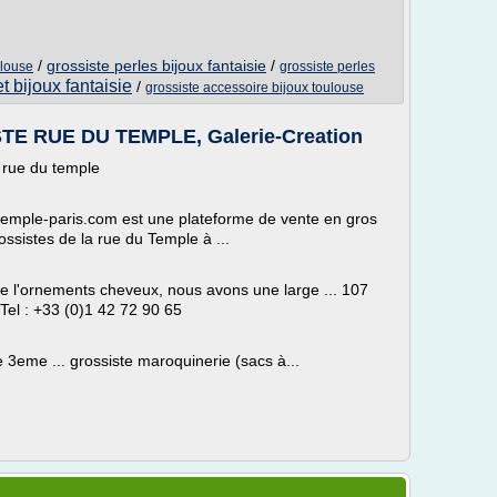
/
grossiste perles bijoux fantaisie
/
ulouse
grossiste perles
t bijoux fantaisie
/
grossiste accessoire bijoux toulouse
E RUE DU TEMPLE, Galerie-Creation
e rue du temple
e-temple-paris.com est une plateforme de vente en gros
ossistes de la rue du Temple à ...
t de l'ornements cheveux, nous avons une large ... 107
el : +33 (0)1 42 72 90 65
 le 3eme ... grossiste maroquinerie (sacs à...