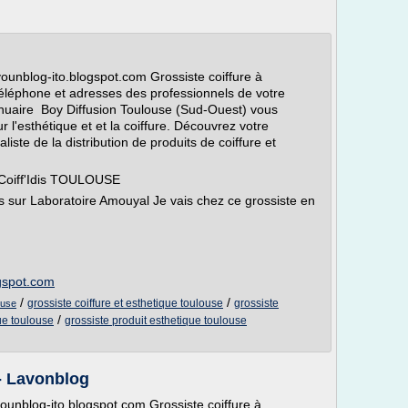
vounblog-ito.blogspot.com Grossiste coiffure à
éléphone et adresses des professionnels de votre
nnuaire Boy Diffusion Toulouse (Sud-Ouest) vous
 l'esthétique et et la coiffure. Découvrez votre
liste de la distribution de produits de coiffure et
 Coiff'Idis TOULOUSE
 sur Laboratoire Amouyal Je vais chez ce grossiste en
ogspot.com
/
/
grossiste coiffure et esthetique toulouse
grossiste
ouse
/
ue toulouse
grossiste produit esthetique toulouse
- Lavonblog
vounblog-ito.blogspot.com Grossiste coiffure à