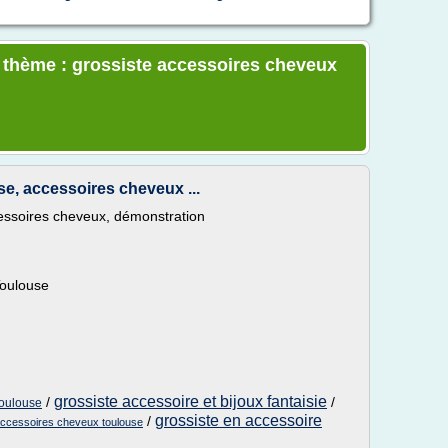
e thème : grossiste accessoires cheveux
se, accessoires cheveux ...
cessoires cheveux, démonstration
Toulouse
grossiste accessoire et bijoux fantaisie
/
/
toulouse
grossiste en accessoire
/
accessoires cheveux toulouse