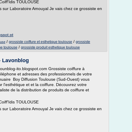
 Coiff'Idis TOULOUSE
 sur Laboratoire Amouyal Je vais chez ce grossiste en
gspot.pt
/
/
grossiste coiffure et esthetique toulouse
grossiste
ouse
/
ue toulouse
grossiste produit esthetique toulouse
- Lavonblog
vounblog-ito.blogspot.com Grossiste coiffure à
éléphone et adresses des professionnels de votre
nnuaire Boy Diffusion Toulouse (Sud-Ouest) vous
 l'esthétique et et la coiffure. Découvrez votre
liste de la distribution de produits de coiffure et
 Coiff'Idis TOULOUSE
 sur Laboratoire Amouyal Je vais chez ce grossiste en