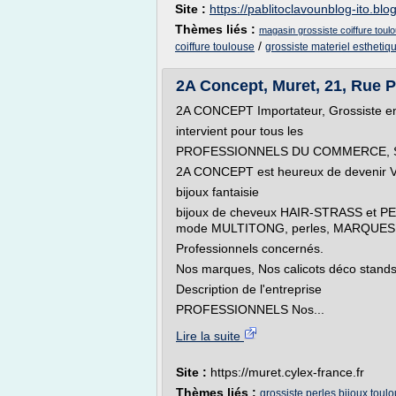
Site :
https://pablitoclavounblog-ito.blo
Thèmes liés :
magasin grossiste coiffure toul
/
coiffure toulouse
grossiste materiel esthetiq
2A Concept, Muret, 21, Rue P
2A CONCEPT Importateur, Grossiste en 
intervient pour tous les
PROFESSIONNELS DU COMMERCE, 
2A CONCEPT est heureux de deveni
bijoux fantaisie
bijoux de cheveux HAIR-STRASS et 
mode MULTITONG, perles, MARQUE
Professionnels concernés.
Nos marques, Nos calicots déco stands, 
Description de l'entreprise
PROFESSIONNELS Nos...
Lire la suite
Site :
https://muret.cylex-france.fr
Thèmes liés :
grossiste perles bijoux toul