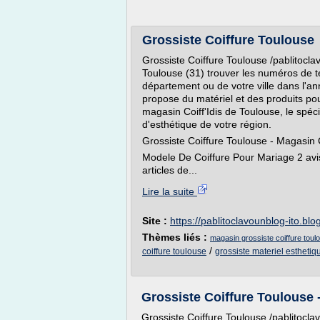
Grossiste Coiffure Toulouse
Grossiste Coiffure Toulouse /pablitocla
Toulouse (31) trouver les numéros de t
département ou de votre ville dans l'a
propose du matériel et des produits pour
magasin Coiff'Idis de Toulouse, le spécia
d'esthétique de votre région.
Grossiste Coiffure Toulouse - Magasin
Modele De Coiffure Pour Mariage 2 avis
articles de...
Lire la suite
Site :
https://pablitoclavounblog-ito.bl
Thèmes liés :
magasin grossiste coiffure toul
/
coiffure toulouse
grossiste materiel esthetiq
Grossiste Coiffure Toulouse 
Grossiste Coiffure Toulouse /pablitocla