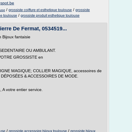
gspot.be
/
/
grossiste coiffure et esthetique toulouse
grossiste
ouse
/
ue toulouse
grossiste produit esthetique toulouse
ierre De Fermat, 0534519...
Bijoux fantaisie
SEDENTAIRE OU AMBULANT.
r VOTRE GROSSISTE en
PEIGNE MAGIQUE; COLLIER MAGIQUE, accessoires de
S DÉPOSÉES & ACCESSOIRES DE MODE.
A votre entier service.
/
/
ouse
grossiste accessoire bijoux toulouse
grossiste bijoux