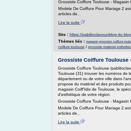
Grossiste Coiffure Toulouse - Magasin
Modele De Coiffure Pour Mariage 2 avis
articles de...
Lire la suite
Site :
https://pablitoclavounblog-ito.blo
Thèmes liés :
magasin grossiste coiffure toul
/
coiffure toulouse
grossiste materiel esthetiq
Grossiste Coiffure Toulouse 
Grossiste Coiffure Toulouse /pablitocla
Toulouse (31) trouver les numéros de t
département ou de votre ville dans l'a
propose du matériel et des produits pour
magasin Coiff'Idis de Toulouse, le spécia
d'esthétique de votre région.
Grossiste Coiffure Toulouse - Magasin
Modele De Coiffure Pour Mariage 2 avis
articles de...
Lire la suite