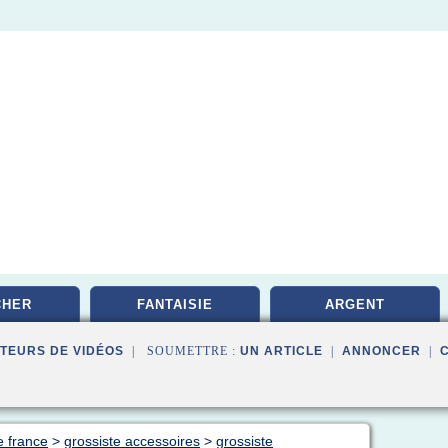
CHER
FANTAISIE
ARGENT
TEURS DE VIDÉOS
| SOUMETTRE :
UN ARTICLE
|
ANNONCER
|
e france
>
grossiste accessoires
>
grossiste