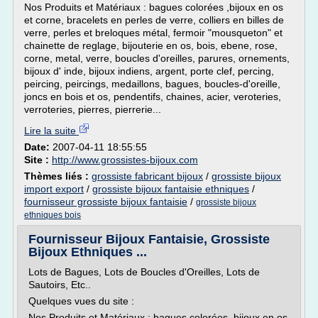
Nos Produits et Matériaux : bagues colorées ,bijoux en os
et corne, bracelets en perles de verre, colliers en billes de
verre, perles et breloques métal, fermoir "mousqueton" et
chainette de reglage, bijouterie en os, bois, ebene, rose,
corne, metal, verre, boucles d'oreilles, parures, ornements,
bijoux d' inde, bijoux indiens, argent, porte clef, percing,
peircing, peircings, medaillons, bagues, boucles-d'oreille,
joncs en bois et os, pendentifs, chaines, acier, veroteries,
verroteries, pierres, pierrerie...
Lire la suite
Date:
2007-04-11 18:55:55
Site :
http://www.grossistes-bijoux.com
Thèmes liés :
grossiste fabricant bijoux
/
grossiste bijoux
import export
/
grossiste bijoux fantaisie ethniques
/
fournisseur grossiste bijoux fantaisie
/
grossiste bijoux
ethniques bois
Fournisseur Bijoux Fantaisie, Grossiste
Bijoux Ethniques ...
Lots de Bagues, Lots de Boucles d'Oreilles, Lots de
Sautoirs, Etc..
Quelques vues du site :
Nos Produits et Matériaux : bagues colorées ,bijoux en os