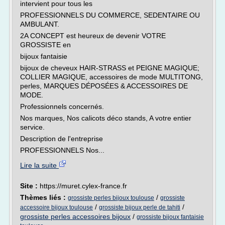
intervient pour tous les
PROFESSIONNELS DU COMMERCE, SEDENTAIRE OU
AMBULANT.
2A CONCEPT est heureux de devenir VOTRE
GROSSISTE en
bijoux fantaisie
bijoux de cheveux HAIR-STRASS et PEIGNE MAGIQUE;
COLLIER MAGIQUE, accessoires de mode MULTITONG,
perles, MARQUES DÉPOSÉES & ACCESSOIRES DE
MODE.
Professionnels concernés.
Nos marques, Nos calicots déco stands, A votre entier
service.
Description de l'entreprise
PROFESSIONNELS Nos...
Lire la suite
Site :
https://muret.cylex-france.fr
Thèmes liés :
/
grossiste perles bijoux toulouse
grossiste
/
/
accessoire bijoux toulouse
grossiste bijoux perle de tahiti
grossiste perles accessoires bijoux
/
grossiste bijoux fantaisie