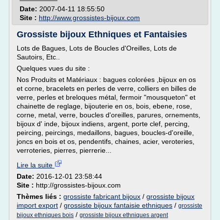
Date:
2007-04-11 18:55:50
Site :
http://www.grossistes-bijoux.com
Grossiste bijoux Ethniques et Fantaisies
Lots de Bagues, Lots de Boucles d'Oreilles, Lots de
Sautoirs, Etc..
Quelques vues du site :
Nos Produits et Matériaux : bagues colorées ,bijoux en os
et corne, bracelets en perles de verre, colliers en billes de
verre, perles et breloques métal, fermoir "mousqueton" et
chainette de reglage, bijouterie en os, bois, ebene, rose,
corne, metal, verre, boucles d'oreilles, parures, ornements,
bijoux d' inde, bijoux indiens, argent, porte clef, percing,
peircing, peircings, medaillons, bagues, boucles-d'oreille,
joncs en bois et os, pendentifs, chaines, acier, veroteries,
verroteries, pierres, pierrerie...
Lire la suite
Date:
2016-12-01 23:58:44
Site :
http://grossistes-bijoux.com
Thèmes liés :
grossiste fabricant bijoux
/
grossiste bijoux
import export
/
grossiste bijoux fantaisie ethniques
/
grossiste
/
bijoux ethniques bois
grossiste bijoux ethniques argent