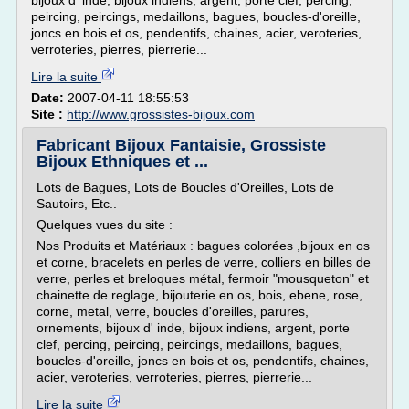
bijoux d' inde, bijoux indiens, argent, porte clef, percing,
peircing, peircings, medaillons, bagues, boucles-d'oreille,
joncs en bois et os, pendentifs, chaines, acier, veroteries,
verroteries, pierres, pierrerie...
Lire la suite
Date:
2007-04-11 18:55:53
Site :
http://www.grossistes-bijoux.com
Fabricant Bijoux Fantaisie, Grossiste
Bijoux Ethniques et ...
Lots de Bagues, Lots de Boucles d'Oreilles, Lots de
Sautoirs, Etc..
Quelques vues du site :
Nos Produits et Matériaux : bagues colorées ,bijoux en os
et corne, bracelets en perles de verre, colliers en billes de
verre, perles et breloques métal, fermoir "mousqueton" et
chainette de reglage, bijouterie en os, bois, ebene, rose,
corne, metal, verre, boucles d'oreilles, parures,
ornements, bijoux d' inde, bijoux indiens, argent, porte
clef, percing, peircing, peircings, medaillons, bagues,
boucles-d'oreille, joncs en bois et os, pendentifs, chaines,
acier, veroteries, verroteries, pierres, pierrerie...
Lire la suite