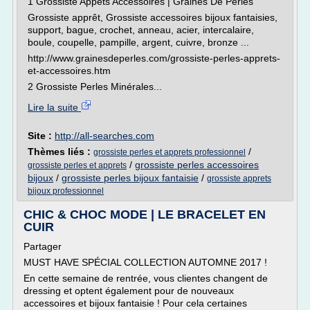
1 Grossiste Appêts Accessoires | Graines De Perles
Grossiste apprêt, Grossiste accessoires bijoux fantaisies,
support, bague, crochet, anneau, acier, intercalaire,
boule, coupelle, pampille, argent, cuivre, bronze ...
http://www.grainesdeperles.com/grossiste-perles-apprets-
et-accessoires.htm
2 Grossiste Perles Minérales...
Lire la suite
Site :
http://all-searches.com
Thèmes liés :
/
grossiste perles et apprets professionnel
/
grossiste perles accessoires
grossiste perles et apprets
bijoux
/
grossiste perles bijoux fantaisie
/
grossiste apprets
bijoux professionnel
CHIC & CHOC MODE | LE BRACELET EN
CUIR
Partager
MUST HAVE SPÉCIAL COLLECTION AUTOMNE 2017 !
En cette semaine de rentrée, vous clientes changent de
dressing et optent également pour de nouveaux
accessoires et bijoux fantaisie ! Pour cela certaines