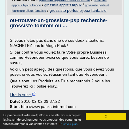
/
/
grossiste apprets bijoux
apprets bijoux france
grossiste perle et
/
grossiste perles bijoux fantaisie
fourniture bijoux fantaisie
ou-trouver-un-grossiste-psp recherche-
grossiste-tomtom ou ...
Si vous n'êtes pas dans une de ces deux situations,
N'ACHETEZ pas le Mega Pack !
Si par contre vous voulez faire Votre propre Business
comme Revendeur ,voici ce que vous aurez besoin de
savoir;
Voici un petit aperçu des questions, que vous devez vous
poser, si vous voulez réussir en tant que Revendeur :
Quels sont Les Produits les Plus recherchés ? Vous les
Trouverez ici : pulse.ebay...
Lire la suite
Date:
2010-02-02 09:37:22
Site :
http://www.packs-internet.com
En poursuivant votre navigation sur ce site, vous acceptez
Grossiste de bijoux fantaisie pour femme
X
l'utilisation de cookies pour vous proposer des contenus et
Lyon 69 ...
services adaptés à vos centres d'intérêts.
En savoir plus