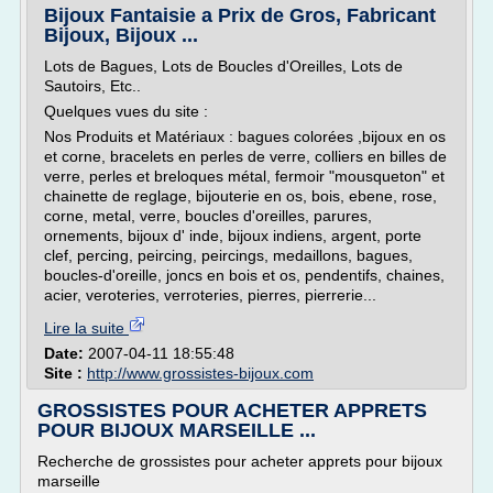
Bijoux Fantaisie a Prix de Gros, Fabricant
Bijoux, Bijoux ...
Lots de Bagues, Lots de Boucles d'Oreilles, Lots de
Sautoirs, Etc..
Quelques vues du site :
Nos Produits et Matériaux : bagues colorées ,bijoux en os
et corne, bracelets en perles de verre, colliers en billes de
verre, perles et breloques métal, fermoir "mousqueton" et
chainette de reglage, bijouterie en os, bois, ebene, rose,
corne, metal, verre, boucles d'oreilles, parures,
ornements, bijoux d' inde, bijoux indiens, argent, porte
clef, percing, peircing, peircings, medaillons, bagues,
boucles-d'oreille, joncs en bois et os, pendentifs, chaines,
acier, veroteries, verroteries, pierres, pierrerie...
Lire la suite
Date:
2007-04-11 18:55:48
Site :
http://www.grossistes-bijoux.com
GROSSISTES POUR ACHETER APPRETS
POUR BIJOUX MARSEILLE ...
Recherche de grossistes pour acheter apprets pour bijoux
marseille