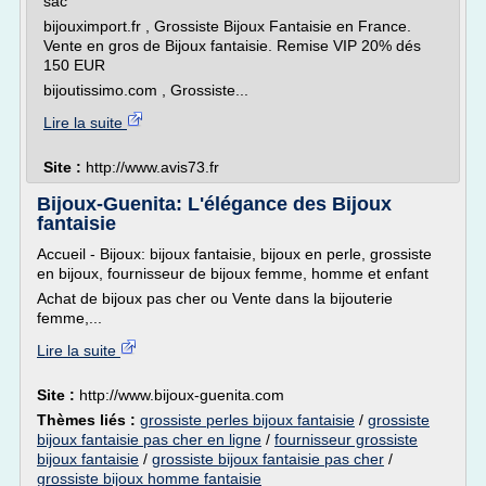
sac
bijouximport.fr , Grossiste Bijoux Fantaisie en France.
Vente en gros de Bijoux fantaisie. Remise VIP 20% dés
150 EUR
bijoutissimo.com , Grossiste...
Lire la suite
Site :
http://www.avis73.fr
Bijoux-Guenita: L'élégance des Bijoux
fantaisie
Accueil - Bijoux: bijoux fantaisie, bijoux en perle, grossiste
en bijoux, fournisseur de bijoux femme, homme et enfant
Achat de bijoux pas cher ou Vente dans la bijouterie
femme,...
Lire la suite
Site :
http://www.bijoux-guenita.com
Thèmes liés :
grossiste perles bijoux fantaisie
/
grossiste
bijoux fantaisie pas cher en ligne
/
fournisseur grossiste
bijoux fantaisie
/
grossiste bijoux fantaisie pas cher
/
grossiste bijoux homme fantaisie