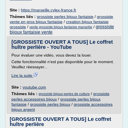
Site :
https://marseille.cylex-france.fr
Thèmes liés :
grossiste perles bijoux fantaisie
/
grossiste
vente en gros bijoux fantaisie
/
creation bijoux fantaisie
grossiste
grossiste
/
/
vente grossiste bijoux fantaisie marseille
bijoux fantaisie vente
[GROSSISTE OUVERT A TOUS] Le coffret
huître perlière - YouTube
Pour évaluer une vidéo, vous devez la louer.
Cette fonctionnalité n'est pas disponible pour le moment.
Veuillez réessayer...
Lire la suite
Site :
youtube.com
Thèmes liés :
/
grossiste
grossiste bijoux perles de culture
perles accessoires bijoux
/
grossiste perles bijoux
fantaisie
/
grossiste perles bijoux
/
grossiste accessoires
bijoux argent
[GROSSISTE OUVERT A TOUS] Le coffret
huître perlière