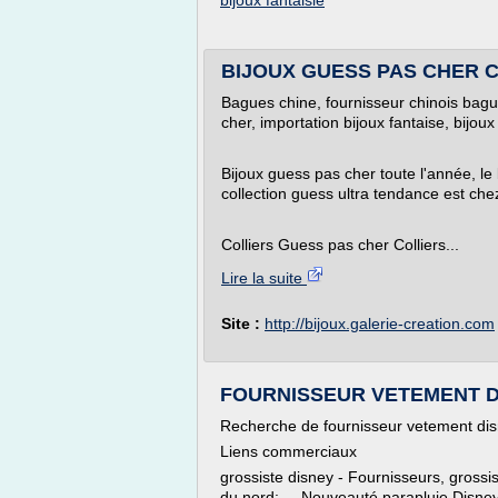
bijoux fantaisie
BIJOUX GUESS PAS CHER CHI
Bagues chine, fournisseur chinois bagu
cher, importation bijoux fantaise, bijo
Bijoux guess pas cher toute l'année, le 
collection guess ultra tendance est che
Colliers Guess pas cher Colliers...
Lire la suite
Site :
http://bijoux.galerie-creation.com
FOURNISSEUR VETEMENT DIS
Recherche de fournisseur vetement dis
Liens commerciaux
grossiste disney - Fournisseurs, grossis
du nord: ... Nouveauté parapluie Disne