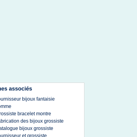
es associés
ournisseur bijoux fantaisie
omme
rossiste bracelet montre
abrication des bijoux grossiste
atalogue bijoux grossiste
ournisseur et grossiste