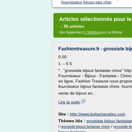
fournisseur bijoux pas cher
Articles sélectionnés pour l
95 articles
→
Voir également
1 Vidéos
pour ce thème
Fashiontreasure.fr - grossiste bijo
0.00
1 -- 5 5
* . "grossiste bijoux fantaisie chine" htt
Fournisseur - Bijoux - Fantaisie - Chin
en ligne, Fashion Treasure vous propose 
fournisseur bijoux fantaisie chine, fourni
vente de bijoux en...
Lire la suite
Site :
http://www.bulgariansites.com
Thèmes liés :
grossiste bijoux fantaisi
/
/
grossiste bijoux fantaisie chine
grossiste fo