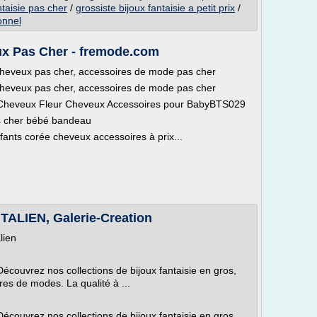
ntaisie pas cher
/
grossiste bijoux fantaisie a petit prix
/
onnel
ux Pas Cher - fremode.com
s cheveux pas cher, accessoires de mode pas cher
s cheveux pas cher, accessoires de mode pas cher
Cheveux Fleur Cheveux Accessoires pour BabyBTS029
s cher bébé bandeau
ants corée cheveux accessoires à prix...
ALIEN, Galerie-Creation
lien
Découvrez nos collections de bijoux fantaisie en gros,
res de modes. La qualité à ...
Découvrez nos collections de bijoux fantaisie en gros,