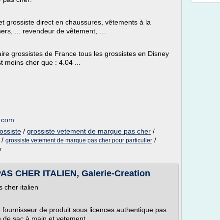
et grossiste direct en chaussures, vêtements à la
ers, ... revendeur de vêtement, ...
aire grossistes de France tous les grossistes en Disney
t moins cher que : 4.04 ...
n.com
ossiste
/
grossiste vetement de marque pas cher
/
/
/
grossiste vetement de marque pas cher pour particulier
r
 CHER ITALIEN, Galerie-Creation
cher italien
ce fournisseur de produit sous licences authentique pas
n de sac à main et vetement ...