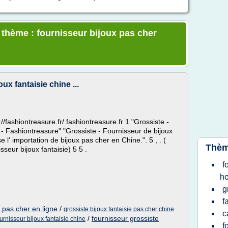
e thème : fournisseur bijoux pas cher
ux fantaisie chine ...
p://fashiontreasure.fr/ fashiontreasure.fr 1 "Grossiste -
e - Fashiontreasure" "Grossiste - Fournisseur de bijoux
l' importation de bijoux pas cher en Chine.". 5 , . (
Thèm
sseur bijoux fantaisie) 5 5 .
f
h
g
f
e pas cher en ligne
/
grossiste bijoux fantaisie pas cher chine
c
/
fournisseur grossiste
urnisseur bijoux fantaisie chine
f