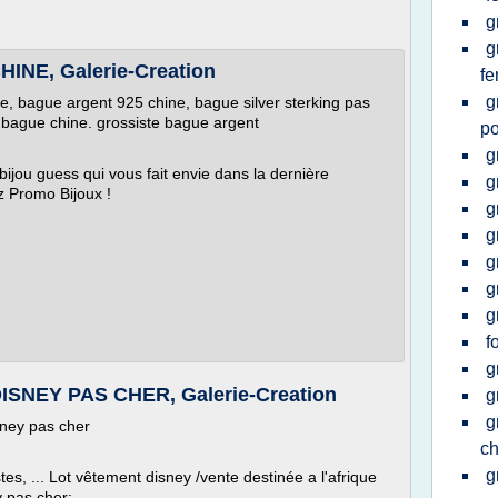
g
g
NE, Galerie-Creation
f
g
e, bague argent 925 chine, bague silver sterking pas
ux bague chine. grossiste bague argent
p
g
bijou guess qui vous fait envie dans la dernière
g
z Promo Bijoux !
g
g
g
g
g
f
g
NEY PAS CHER, Galerie-Creation
g
g
ney pas cher
ch
g
tes, ... Lot vêtement disney /vente destinée a l'afrique
y pas cher: