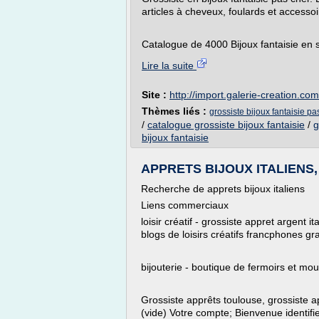
articles à cheveux, foulards et accessoi
Catalogue de 4000 Bijoux fantaisie en s
Lire la suite
Site :
http://import.galerie-creation.com
Thèmes liés :
grossiste bijoux fantaisie pa
/
catalogue grossiste bijoux fantaisie
/
g
bijoux fantaisie
APPRETS BIJOUX ITALIENS, G
Recherche de apprets bijoux italiens
Liens commerciaux
loisir créatif - grossiste appret argent it
blogs de loisirs créatifs francphones gra
bijouterie - boutique de fermoirs et mo
Grossiste apprêts toulouse, grossiste a
(vide) Votre compte; Bienvenue identif